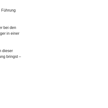
s: Führung
er bei den
er in einer
n dieser
ung bringst –