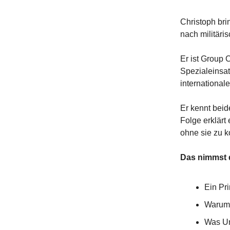
Christoph bri
nach militäri
Er ist Group C
Spezialeinsat
international
Er kennt beide
Folge erklärt
ohne sie zu ko
Das nimmst d
Ein Pri
Warum 
Was Un