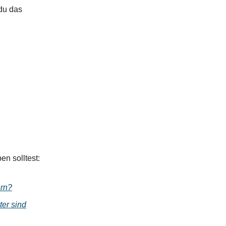
du das
en solltest:
ern?
ter sind