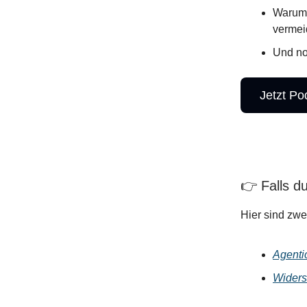
Warum 
vermei
Und no
Jetzt Po
👉 Falls d
Hier sind zwe
Agentic
Widers