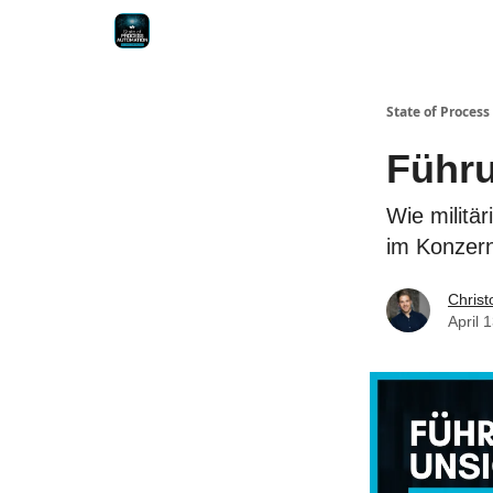
State of Proces
Führ
Wie militä
im Konzern
Chris
April 